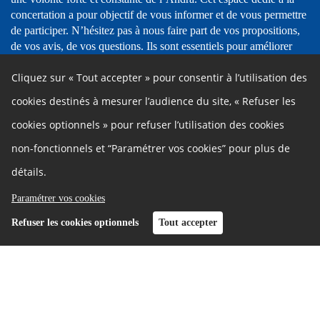
concertation a pour objectif de vous informer et de vous permettre
de participer.
N’hésitez pas à nous faire part de vos propositions,
de vos avis, de vos questions. Ils sont essentiels pour améliorer
nos projets et nos choix, et viendront compléter les contributions
Cliquez sur « Tout accepter » pour consentir à l’utilisation des
recueillies lors des réunions publiques et des différents ateliers.
Pour l’Andra, la concertation est une démarche qui vise à
cookies destinés à mesurer l’audience du site, « Refuser les
améliorer la qualité de ses décisions et à faire évoluer ses projets
cookies optionnels » pour refuser l’utilisation des cookies
en répondant aux attentes de la société et des territoires.
L’objectif est donc d’amener le plus grand nombre d’acteurs et de
non-fonctionnels et “Paramétrer vos cookies” pour plus de
citoyens à s’impliquer dans les échanges.
détails.
Le rôle de la concertation, c'est :
Informer le public en rendant accessibles la connaissance et
Paramétrer vos cookies
les enjeux des projets.
Refuser les cookies optionnels
Tout accepter
Permettre au public de participer à l’élaboration des projets.
Améliorer la qualité des décisions de l’Andra et leur
représentativité.
Inscription
Connexion
Et après ?
À l’issue de la concertation, l’Andra doit préciser quelles