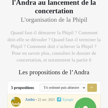
l'Andra au lancement de la
concertation
L'organisation de la Phipil
Quand faut-il démarrer la Phipil ? Comment
doit-elle se dérouler ? Quand faut-il terminer la
Phipil ? Comment doit s’achever la Phipil ?
Pour en savoir plus, consultez le
dossier de
concertation
, et notamment la partie 6
Les propositions de l’Andra
5 propositions
Andra
•
22 avr. 2021
Épinglé