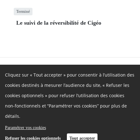
Terminé
Le suivi de la réversibilité de Cigéo
Propositions
Cliquez sur « Tout accepter » pour consentir à l’utilisation des
cookies destinés à mesurer l’audience du site, « Refuser les
Autres liens
cookies optionnels » pour refuser l’utilisation des cookies
Mentions légales
non-fonctionnels et “Paramétrer vos cookies” pour plus de
Gestion des cookies
Besoin d'aide ?
Politique de protection des données
détails.
Contact
Paramétrer vos cookies
Refuser les cookies optionnels
Tout accepter